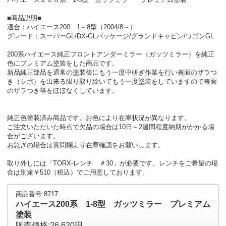
■商品説明■
適合：ハイエース200 1～8型（2004/8～）
グレード：スーパーGL/DX-GLパッケージ/グランドキャビン/ワゴンGL
200系ハイエース純正フロントアンダーミラー（ガッツミラー）を純正
色にプレミアム塗装をした商品です。
新品純正部品を通常の塗装後にもう一度中研ぎ作業を行い表面のザラつ
き（シボ）を出来る限り取り除いてもう一度塗装をしていますので表面
のザラつき等をほぼなくしています。
純正色塗装済み商品です。お色により在庫状況が異なります。
ご注文いただいた時点で欠品の場合は10日～2週間程度納期がかかる場
合がございます。
お急ぎの場合は質問欄より在庫確認をお願いします。
取り外しには「TORX-レンチ ＃30」が必要です。レンチをご希望の場
合は別途￥510（税込）でご用意しております。
商品番号:8717
ハイエース200系 1-8型 ガッツミラー プレミアム
塗装
販売価格:26,620円