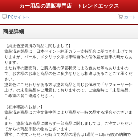
カー用品の通販専門店 トレンドエックス
PCサイトへ
カート
商品詳細
【純正色塗装済み商品に関しまして】
塗装済み製品は、日本ペイント純正カラー支持配合に基づき仕上げてお
りますが、パール、メタリック系は車輌自体の個体差が新車の時からあ
ります。
またお車の販売前、ご購入後の保管状況による色あせ等もありますの
で、お客様のお車と商品の色に多少なりとも相違はあることご了承くだ
さい。
塗装色にこだわりがある方は塗装商品と同じお値段で「サフェーサー仕
上げ」の未塗装品をご用意しておりますので、ご連絡時に「未塗装品」
ご希望の旨ご連絡ください。
【在庫確認のお願い】
塗装済み商品はご注文集中等により商品が一時欠品する場合がございま
す。
また、塗装済み商品に限らず一部商品に関しましては、ご注文いただい
てからの商品手配の物もございます。
通常、ご注文いただいた時点で欠品の場合は1週間～10日程度の納期で