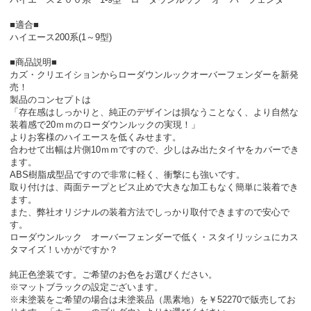
■適合■
ハイエース200系(1～9型)
■商品説明■
カズ・クリエイションからローダウンルックオーバーフェンダーを新発
売！
製品のコンセプトは
「存在感はしっかりと、純正のデザインは損なうことなく、より自然な
装着感で20ｍｍのローダウンルックの実現！」
よりお客様のハイエースを低くみせます。
合わせて出幅は片側10ｍｍですので、少しはみ出たタイヤをカバーでき
ます。
ABS樹脂成型品ですので非常に軽く、衝撃にも強いです。
取り付けは、両面テープとビス止めで大きな加工もなく簡単に装着でき
ます。
また、弊社オリジナルの装着方法でしっかり取付できますので安心で
す。
ローダウンルック オーバーフェンダーで低く・スタイリッシュにカス
タマイズ！いかがですか？
純正色塗装です。ご希望のお色をお選びください。
※マットブラックの設定ございます。
※未塗装をご希望の場合は未塗装品（黒素地）を￥52270で販売してお