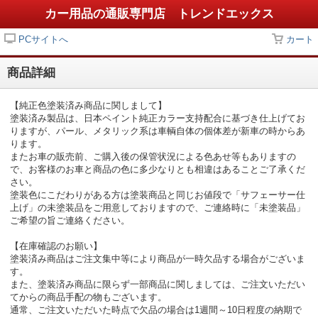
カー用品の通販専門店 トレンドエックス
PCサイトへ
カート
商品詳細
【純正色塗装済み商品に関しまして】
塗装済み製品は、日本ペイント純正カラー支持配合に基づき仕上げてお
りますが、パール、メタリック系は車輌自体の個体差が新車の時からあ
ります。
またお車の販売前、ご購入後の保管状況による色あせ等もありますの
で、お客様のお車と商品の色に多少なりとも相違はあることご了承くだ
さい。
塗装色にこだわりがある方は塗装商品と同じお値段で「サフェーサー仕
上げ」の未塗装品をご用意しておりますので、ご連絡時に「未塗装品」
ご希望の旨ご連絡ください。
【在庫確認のお願い】
塗装済み商品はご注文集中等により商品が一時欠品する場合がございま
す。
また、塗装済み商品に限らず一部商品に関しましては、ご注文いただい
てからの商品手配の物もございます。
通常、ご注文いただいた時点で欠品の場合は1週間～10日程度の納期で