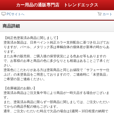
カー用品の通販専門店 トレンドエックス
PCサイトへ
カート
商品詳細
【純正色塗装済み商品に関しまして】
塗装済み製品は、日本ペイント純正カラー支持配合に基づき仕上げてお
りますが、パール、メタリック系は車輌自体の個体差が新車の時からあ
ります。
またお車の販売前、ご購入後の保管状況による色あせ等もありますの
で、お客様のお車と商品の色に多少なりとも相違はあることご了承くだ
さい。
塗装色にこだわりがある方は塗装商品と同じお値段で「サフェーサー仕
上げ」の未塗装品をご用意しておりますので、ご連絡時に「未塗装品」
ご希望の旨ご連絡ください。
【在庫確認のお願い】
塗装済み商品はご注文集中等により商品が一時欠品する場合がございま
す。
また、塗装済み商品に限らず一部商品に関しましては、ご注文いただい
てからの商品手配の物もございます。
通常、ご注文いただいた時点で欠品の場合は1週間～10日程度の納期で