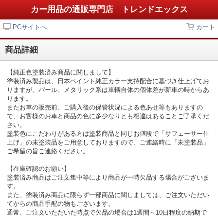
カー用品の通販専門店 トレンドエックス
PCサイトへ
カート
商品詳細
【純正色塗装済み商品に関しまして】
塗装済み製品は、日本ペイント純正カラー支持配合に基づき仕上げてお
りますが、パール、メタリック系は車輌自体の個体差が新車の時からあ
ります。
またお車の販売前、ご購入後の保管状況による色あせ等もありますの
で、お客様のお車と商品の色に多少なりとも相違はあることご了承くだ
さい。
塗装色にこだわりがある方は塗装商品と同じお値段で「サフェーサー仕
上げ」の未塗装品をご用意しておりますので、ご連絡時に「未塗装品」
ご希望の旨ご連絡ください。
【在庫確認のお願い】
塗装済み商品はご注文集中等により商品が一時欠品する場合がございま
す。
また、塗装済み商品に限らず一部商品に関しましては、ご注文いただい
てからの商品手配の物もございます。
通常、ご注文いただいた時点で欠品の場合は1週間～10日程度の納期で