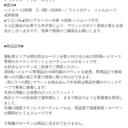
■適合■
ハイエース200系 2～9型（H19/8～）ワイドボディ ミドルルーフ
4DR専用
●ワゴンGL●DXリアクーラー付車 ※5DR.ハイルーフ不可
※上記適合のお車でも年式等により、マウントのダクト形状が異なる場
合がございますので、現車で形状のご確認をお願いします。
■商品説明■
運転席とリアを間仕切るカーテンを取り付けるための200系ハイエース
専用のカーテンマウントとカーテンレールのセットです。
お好きなカーテンをご自身でご用意ください。
200系ハイエース専用設計のABS製のマウントを使用。専用設計で車両
側への穴開け加工不要で簡単に取り付けができます。
（Bピラーの間にマウントを挟み込んで中央部は商品付属のマジックテ
ープで車体に接着します）
天井の湾曲にも抜群のぴったりフィット！
純正ピラーの近似色で違和感なく、まるで純正のような装着感を実現し
ました。
付属の国産ステンレスカーテンレールは、高品質で強度抜群！カーテン
の開閉がとてもスムーズです。
※画像のカーテンは商品に含まれておりません。