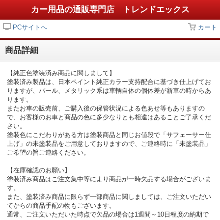
カー用品の通販専門店 トレンドエックス
PCサイトへ
カート
商品詳細
【純正色塗装済み商品に関しまして】
塗装済み製品は、日本ペイント純正カラー支持配合に基づき仕上げてお
りますが、パール、メタリック系は車輌自体の個体差が新車の時からあ
ります。
またお車の販売前、ご購入後の保管状況による色あせ等もありますの
で、お客様のお車と商品の色に多少なりとも相違はあることご了承くだ
さい。
塗装色にこだわりがある方は塗装商品と同じお値段で「サフェーサー仕
上げ」の未塗装品をご用意しておりますので、ご連絡時に「未塗装品」
ご希望の旨ご連絡ください。
【在庫確認のお願い】
塗装済み商品はご注文集中等により商品が一時欠品する場合がございま
す。
また、塗装済み商品に限らず一部商品に関しましては、ご注文いただい
てからの商品手配の物もございます。
通常、ご注文いただいた時点で欠品の場合は1週間～10日程度の納期で