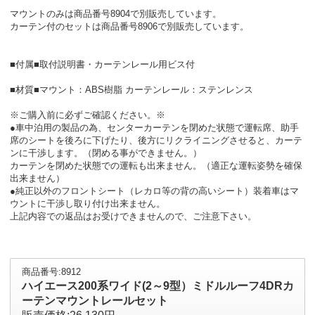
マウントのみは商品番号8904で別販売しています。
カーテン付のセットは商品番号8906で別販売しています。
■付属■取付説明書・カーテンレール用ビス付
■材質■マウント：ABS樹脂 カーテンレール：ステンレンス
※ご購入前に必ずご確認ください。※
●車中泊用の製品の為、センターカーテンを閉めた状態で運転席、助手
席のシートを後ろに下げたり、後方にリクライニングさせると、カーテ
ンに干渉します。（閉める事ができません。）
カーテンを閉めた状態での運転も出来ません。（適正な運転姿勢を確保
出来ません）
●純正以外のフロントシート（レカロ等の背の高いシート）装着車はマ
ウントに干渉し取り付け出来ません。
上記内容での返品はお受けできませんので、ご注意下さい。
商品番号:8912
ハイエース200系ワイド(2～9型）ミドルルーフ4DRカ
ーテンマウントレールセット